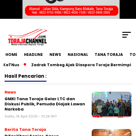
SCROLL TO CONTINUE WITH CONTENT
HOME
HEADLINE
NEWS
NASIONAL
TANA TORAJA
TO
aTNus
Zadrak Tombeg Ajak Diaspora Toraja Bermimpi Besar 
Hasil Pencarian :
News
GMKI Tana Toraja Gelar LTC dan
Diskusi Publik, Pemuda Diajak Lawan
Narkoba
Sabtu, 18 April 2026 - 10:28 WIT
Berita Tana Toraja