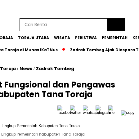
ORAJA
TORAJA UTARA
WISATA
PERISTIWA
PEMERINTAH
KE
a Toraja di Munas IKaTNus
Zadrak Tombeg Ajak Diaspora T
 Toraja
News
Zadrak Tombeg
/
/
at Fungsional dan Pengawas
abupaten Tana Toraja
s Lingkup Pemerintah Kabupaten Tana Toraja