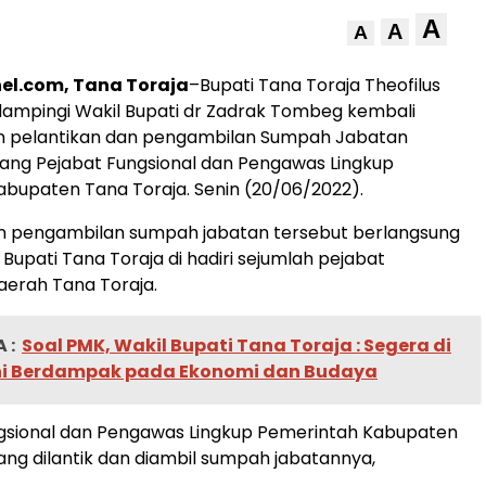
A
A
A
el.com, Tana Toraja
–Bupati Tana Toraja Theofilus
 dampingi Wakil Bupati dr Zadrak Tombeg kembali
 pelantikan dan pengambilan Sumpah Jabatan
ang Pejabat Fungsional dan Pengawas Lingkup
bupaten Tana Toraja. Senin (20/06/2022).
an pengambilan sumpah jabatan tersebut berlangsung
 Bupati Tana Toraja di hadiri sejumlah pejabat
erah Tana Toraja.
 :
Soal PMK, Wakil Bupati Tana Toraja : Segera di
ni Berdampak pada Ekonomi dan Budaya
ngsional dan Pengawas Lingkup Pemerintah Kabupaten
ang dilantik dan diambil sumpah jabatannya,