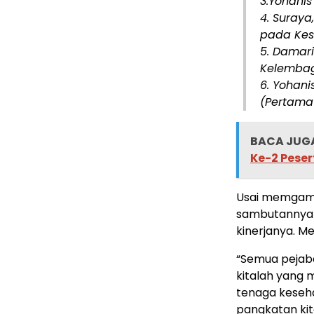
3.Yohanis
4. Suraya
pada Kes
5. Damari
Kelemba
6. Yohani
(Pertama 
BACA JUGA
Ke-2 Pese
Usai memgambi
sambutannya
kinerjanya. Me
“Semua pejaba
kitalah yang 
tenaga keseha
pangkatan kita