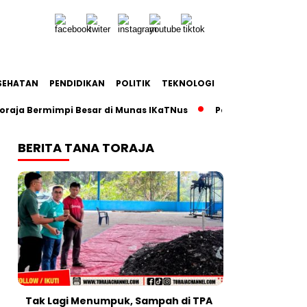
SEHATAN
PENDIDIKAN
POLITIK
TEKNOLOGI
oraja Bermimpi Besar di Munas IKaTNus
Pemkab Tana Toraj
BERITA TANA TORAJA
Tak Lagi Menumpuk, Sampah di TPA