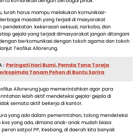
rta komunikasi dengan berbagai pihak.
tu, lurah harus mampu melakukan komunikasi-
erbagai masalah yang terjadi di masyarakat
pendekatan. kekerasan seksual, narkoba, dan
etiap gejala yang terjadi dimasyarakat jangan ditangani
i dengan berkomunikasi dengan tokoh agama dan tokoh
anjut Teofilus Allorerung.
 :
Peringati Hari Bumi, Pemda Tana Toraja
orkopimda Tanam Pohon di Buntu Sarira
Teofilus Allorerung juga memerintahkan agar para
intahan lebih aktif mendeteksi gejala-gejala di
dak semata aktif bekerja di kantor.
ura yang ada dalam pemerintahan, tolong mendeteksi
kos yang ada, dimana anak-anak mudah biasa
u peran satpol PP, Kesbang, di daerah kita banyak