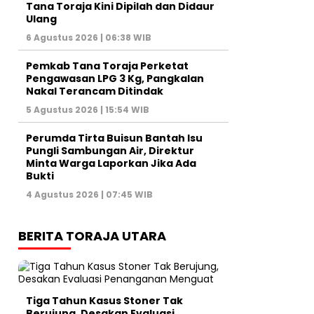
Tana Toraja Kini Dipilah dan Didaur
Ulang
6 Agustus 2026 | 06:38 WIB
Pemkab Tana Toraja Perketat
Pengawasan LPG 3 Kg, Pangkalan
Nakal Terancam Ditindak
5 Agustus 2026 | 15:54 WIB
Perumda Tirta Buisun Bantah Isu
Pungli Sambungan Air, Direktur
Minta Warga Laporkan Jika Ada
Bukti
4 Agustus 2026 | 07:45 WIB
BERITA TORAJA UTARA
Tiga Tahun Kasus Stoner Tak
Berujung, Desakan Evaluasi