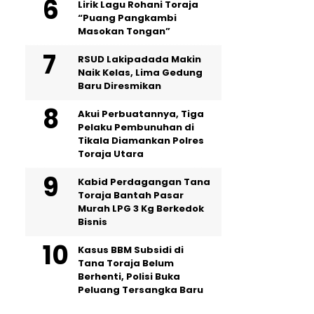
Lirik Lagu Rohani Toraja
“Puang Pangkambi
Masokan Tongan”
RSUD Lakipadada Makin
Naik Kelas, Lima Gedung
Baru Diresmikan
Akui Perbuatannya, Tiga
Pelaku Pembunuhan di
Tikala Diamankan Polres
Toraja Utara
Kabid Perdagangan Tana
Toraja Bantah Pasar
Murah LPG 3 Kg Berkedok
Bisnis
Kasus BBM Subsidi di
Tana Toraja Belum
Berhenti, Polisi Buka
Peluang Tersangka Baru