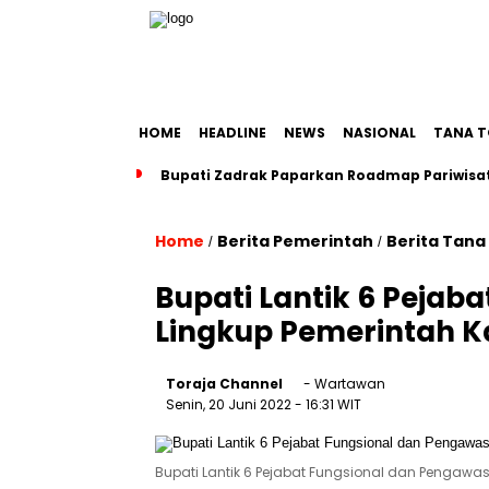
HOME
HEADLINE
NEWS
NASIONAL
TANA T
Bupati Zadrak Paparkan Roadmap Pariwisat
Home
Berita Pemerintah
Berita Tana
/
/
Bupati Lantik 6 Pejab
Lingkup Pemerintah K
Toraja Channel
- Wartawan
Senin, 20 Juni 2022
- 16:31 WIT
Bupati Lantik 6 Pejabat Fungsional dan Pengawa