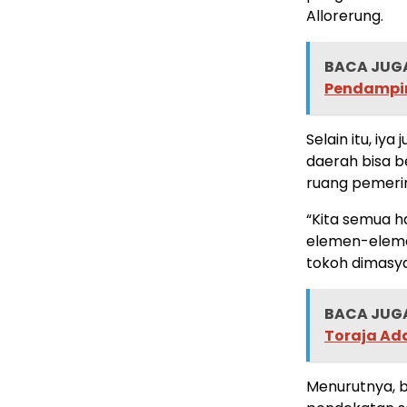
Allorerung.
BACA JUGA
Pendamping
Selain itu, i
daerah bisa b
ruang pemeri
“Kita semua 
elemen-eleme
tokoh dimasya
BACA JUGA
Toraja Ad
Menurutnya, b