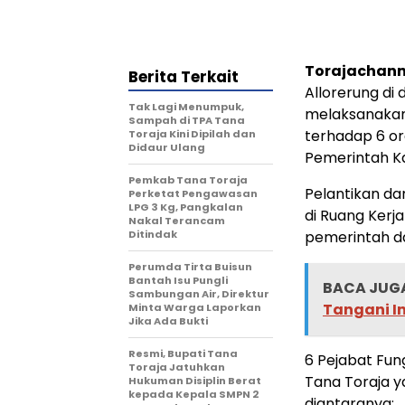
Torajachann
Berita Terkait
Allorerung di
Tak Lagi Menumpuk,
melaksanakan
Sampah di TPA Tana
terhadap 6 or
Toraja Kini Dipilah dan
Didaur Ulang
Pemerintah Ka
Pemkab Tana Toraja
Pelantikan d
Perketat Pengawasan
LPG 3 Kg, Pangkalan
di Ruang Kerja
Nakal Terancam
Ditindak
pemerintah da
Perumda Tirta Buisun
Bantah Isu Pungli
BACA JUGA
Sambungan Air, Direktur
Tangani I
Minta Warga Laporkan
Jika Ada Bukti
Resmi, Bupati Tana
6 Pejabat Fu
Toraja Jatuhkan
Tana Toraja y
Hukuman Disiplin Berat
kepada Kepala SMPN 2
diantaranya;