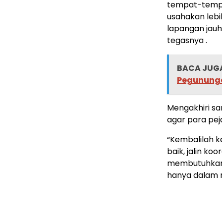
tempat-tempat
usahakan lebi
lapangan jauh
tegasnya .
BACA JUGA
Pegununga
Mengakhiri sa
agar para pej
“Kembalilah 
baik, jalin ko
membutuhkan s
hanya dalam r