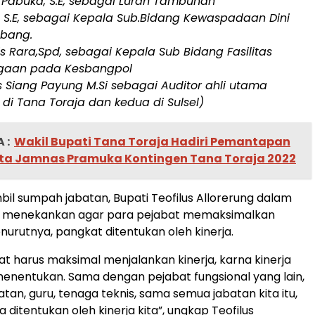
 Pabuka, S.E, sebagai Lurah Tambunan
, S.E, sebagai Kepala Sub.Bidang Kewaspadaan Dini
bang.
s Rara,Spd, sebagai Kepala Sub Bidang Fasilitas
gaan pada Kesbangpol
s Siang Payung M.Si sebagai Auditor ahli utama
di Tana Toraja dan kedua di Sulsel)
 :
Wakil Bupati Tana Toraja Hadiri Pemantapan
rta Jamnas Pramuka Kontingen Tana Toraja 2022
l sumpah jabatan, Bupati Teofilus Allorerung dalam
 menekankan agar para pejabat memaksimalkan
nurutnya, pangkat ditentukan oleh kinerja.
t harus maksimal menjalankan kinerja, karna kinerja
menentukan. Sama dengan pejabat fungsional yang lain,
tan, guru, tenaga teknis, sama semua jabatan kita itu,
 ditentukan oleh kinerja kita”, ungkap Teofilus