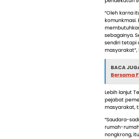
pendekatan se
“Oleh karna i
komunkmasi. B
membutuhkan 
sebagainya. S
sendiri tetap
masyarakat”, l
BACA JUGA
Bersama F
Lebih lanjut 
pejabat pemer
masyarakat, ti
“Saudara-sad
rumah-rumah 
nongkrong, it