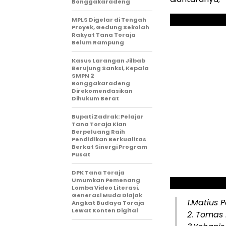
Bonggakaradeng
MPLS Digelar di Tengah
Proyek, Gedung Sekolah
Rakyat Tana Toraja
Belum Rampung
Kasus Larangan Jilbab
Berujung Sanksi, Kepala
SMPN 2
Bonggakaradeng
Direkomendasikan
Dihukum Berat
Bupati Zadrak: Pelajar
Tana Toraja Kian
Berpeluang Raih
Pendidikan Berkualitas
Berkat Sinergi Program
Pusat
DPK Tana Toraja
Umumkan Pemenang
Lomba Video Literasi,
Generasi Muda Diajak
1.Matius 
Angkat Budaya Toraja
Lewat Konten Digital
2. Tomas