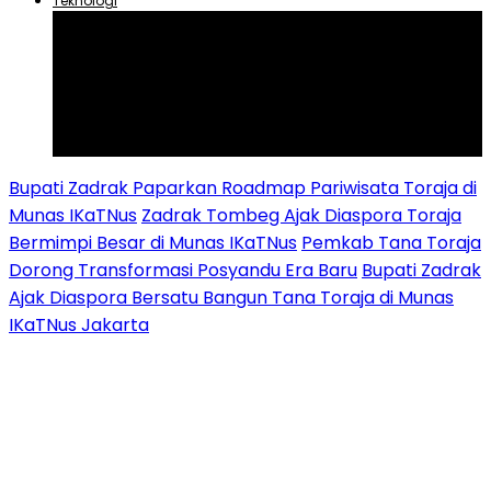
Teknologi
Aplikasi
Asuransi
Blogger
Handphone
Sosial Media
Tiktok
Youtube
Bupati Zadrak Paparkan Roadmap Pariwisata Toraja di
Munas IKaTNus
Zadrak Tombeg Ajak Diaspora Toraja
Bermimpi Besar di Munas IKaTNus
Pemkab Tana Toraja
Dorong Transformasi Posyandu Era Baru
Bupati Zadrak
Ajak Diaspora Bersatu Bangun Tana Toraja di Munas
IKaTNus Jakarta