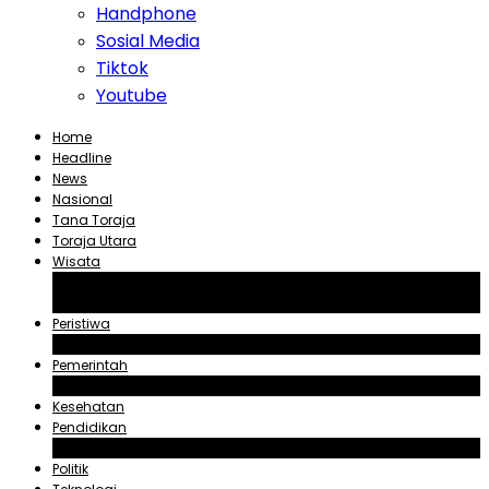
Handphone
Sosial Media
Tiktok
Youtube
Home
Headline
News
Nasional
Tana Toraja
Toraja Utara
Wisata
Obyek Wisata Tana Toraja
Obyek Wisata Toraja Utara
Peristiwa
Hukum dan Kriminal
Pemerintah
Zadrak Tombeg
Kesehatan
Pendidikan
Agama
Politik