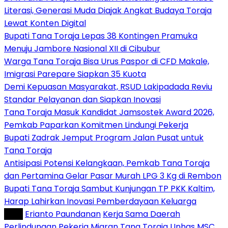
Literasi, Generasi Muda Diajak Angkat Budaya Toraja
Lewat Konten Digital
Bupati Tana Toraja Lepas 38 Kontingen Pramuka
Menuju Jambore Nasional XII di Cibubur
Warga Tana Toraja Bisa Urus Paspor di CFD Makale,
Imigrasi Parepare Siapkan 35 Kuota
Demi Kepuasan Masyarakat, RSUD Lakipadada Reviu
Standar Pelayanan dan Siapkan Inovasi
Tana Toraja Masuk Kandidat Jamsostek Award 2026,
Pemkab Paparkan Komitmen Lindungi Pekerja
Bupati Zadrak Jemput Program Jalan Pusat untuk
Tana Toraja
Antisipasi Potensi Kelangkaan, Pemkab Tana Toraja
dan Pertamina Gelar Pasar Murah LPG 3 Kg di Rembon
Bupati Tana Toraja Sambut Kunjungan TP PKK Kaltim,
Harap Lahirkan Inovasi Pemberdayaan Keluarga
Tag :
Erianto Paundanan
Kerja Sama Daerah
Perlindungan Pekerja Migran
Tana Toraja
Unhas MSC