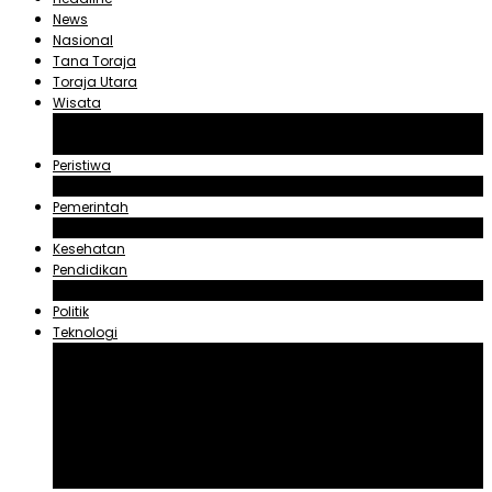
News
Nasional
Tana Toraja
Toraja Utara
Wisata
Obyek Wisata Tana Toraja
Obyek Wisata Toraja Utara
Peristiwa
Hukum dan Kriminal
Pemerintah
Zadrak Tombeg
Kesehatan
Pendidikan
Agama
Politik
Teknologi
Aplikasi
Asuransi
Blogger
Handphone
Sosial Media
Tiktok
Youtube