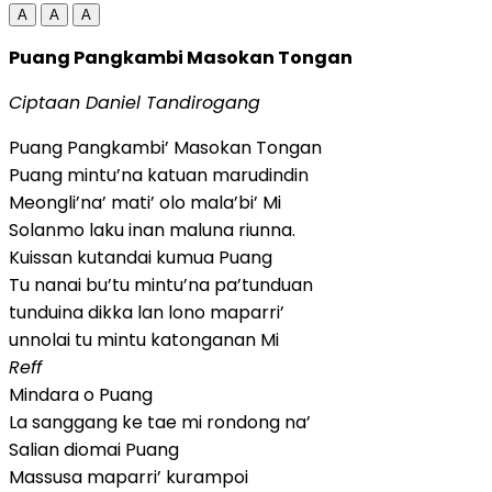
A
A
A
Puang Pangkambi Masokan Tongan
Ciptaan Daniel Tandirogang
Puang Pangkambi’ Masokan Tongan
Puang mintu’na katuan marudindin
Meongli’na’ mati’ olo mala’bi’ Mi
Solanmo laku inan maluna riunna.
Kuissan kutandai kumua Puang
Tu nanai bu’tu mintu’na pa’tunduan
tunduina dikka lan lono maparri’
unnolai tu mintu katonganan Mi
Reff
Mindara o Puang
La sanggang ke tae mi rondong na’
Salian diomai Puang
Massusa maparri’ kurampoi