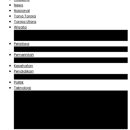
News
Nasional
Tana Toraja
Toraja Utara
Wisata
Obyek Wisata Tana Toraja
Obyek Wisata Toraja Utara
Peristiwa
Hukum dan Kriminal
Pemerintah
Zadrak Tombeg
Kesehatan
Pendidikan
Agama
Politik
Teknologi
Aplikasi
Asuransi
Blogger
Handphone
Sosial Media
Tiktok
Youtube