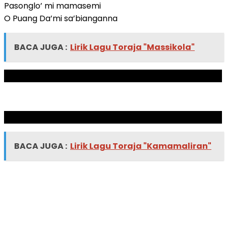
Pasonglo’ mi mamasemi
O Puang Da’mi sa’bianganna
BACA JUGA :
Lirik Lagu Toraja "Massikola"
ADVERTISEMENT
SCROLL TO RESUME CONTENT
BACA JUGA :
Lirik Lagu Toraja "Kamamaliran"