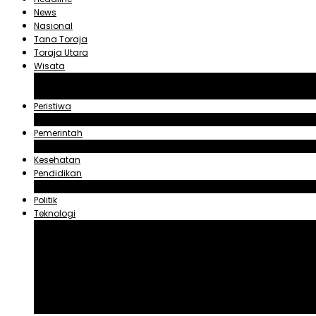
News
Nasional
Tana Toraja
Toraja Utara
Wisata
Obyek Wisata Tana Toraja
Obyek Wisata Toraja Utara
Peristiwa
Hukum dan Kriminal
Pemerintah
Zadrak Tombeg
Kesehatan
Pendidikan
Agama
Politik
Teknologi
Aplikasi
Asuransi
Blogger
Handphone
Sosial Media
Tiktok
Youtube