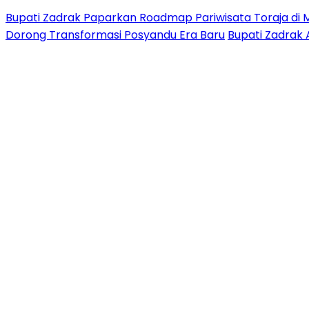
Bupati Zadrak Paparkan Roadmap Pariwisata Toraja di 
Dorong Transformasi Posyandu Era Baru
Bupati Zadrak 