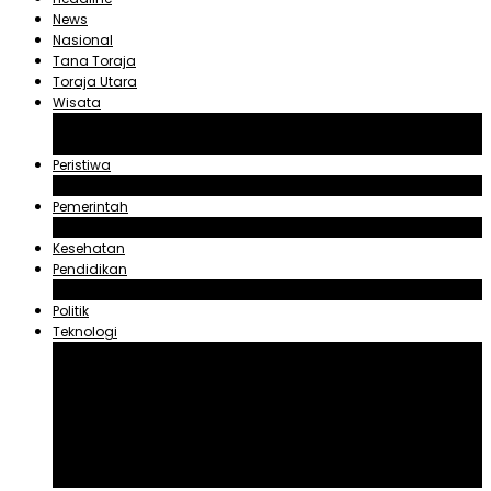
News
Nasional
Tana Toraja
Toraja Utara
Wisata
Obyek Wisata Tana Toraja
Obyek Wisata Toraja Utara
Peristiwa
Hukum dan Kriminal
Pemerintah
Zadrak Tombeg
Kesehatan
Pendidikan
Agama
Politik
Teknologi
Aplikasi
Asuransi
Blogger
Handphone
Sosial Media
Tiktok
Youtube