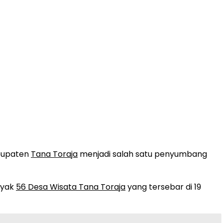
abupaten
Tana Toraja
menjadi salah satu penyumbang
ayak
56 Desa Wisata Tana Toraja
yang tersebar di 19