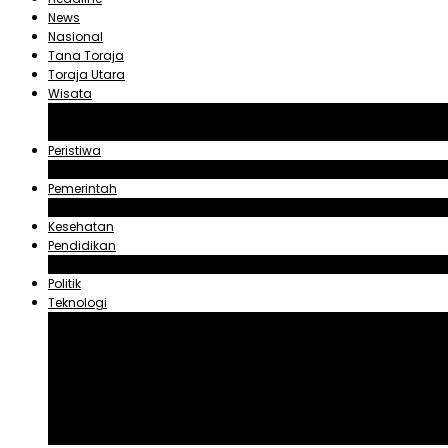
News
Nasional
Tana Toraja
Toraja Utara
Wisata
Obyek Wisata Tana Toraja
Obyek Wisata Toraja Utara
Peristiwa
Hukum dan Kriminal
Pemerintah
Zadrak Tombeg
Kesehatan
Pendidikan
Agama
Politik
Teknologi
Aplikasi
Asuransi
Blogger
Handphone
Sosial Media
Tiktok
Youtube