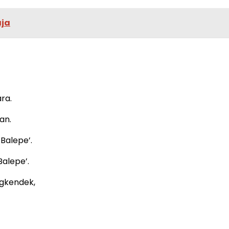
aja
ra.
an.
Balepe’.
alepe’.
gkendek,