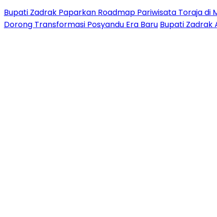
Bupati Zadrak Paparkan Roadmap Pariwisata Toraja di 
Dorong Transformasi Posyandu Era Baru
Bupati Zadrak 