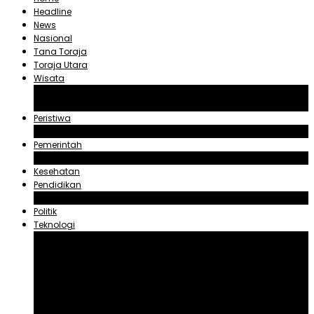
Headline
News
Nasional
Tana Toraja
Toraja Utara
Wisata
Obyek Wisata Tana Toraja
Obyek Wisata Toraja Utara
Peristiwa
Hukum dan Kriminal
Pemerintah
Zadrak Tombeg
Kesehatan
Pendidikan
Agama
Politik
Teknologi
Aplikasi
Asuransi
Blogger
Handphone
Sosial Media
Tiktok