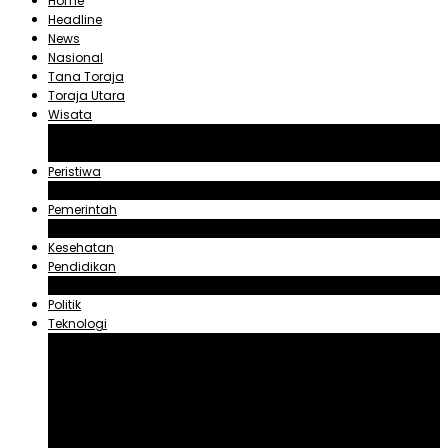
Home
Headline
News
Nasional
Tana Toraja
Toraja Utara
Wisata
Obyek Wisata Tana Toraja
Obyek Wisata Toraja Utara
Peristiwa
Hukum dan Kriminal
Pemerintah
Zadrak Tombeg
Kesehatan
Pendidikan
Agama
Politik
Teknologi
Aplikasi
Asuransi
Blogger
Handphone
Sosial Media
Tiktok