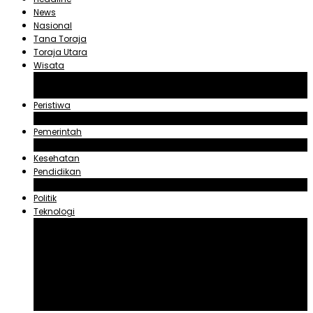
News
Nasional
Tana Toraja
Toraja Utara
Wisata
Obyek Wisata Tana Toraja
Obyek Wisata Toraja Utara
Peristiwa
Hukum dan Kriminal
Pemerintah
Zadrak Tombeg
Kesehatan
Pendidikan
Agama
Politik
Teknologi
Aplikasi
Asuransi
Blogger
Handphone
Sosial Media
Tiktok
Youtube