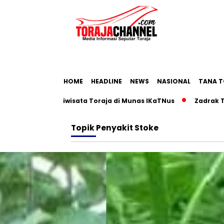
HOME
HEADLINE
NEWS
NASIONAL
TANA T
Roadmap Pariwisata Toraja di Munas IKaTNus
Zadrak Tombe
Topik
Penyakit Stoke