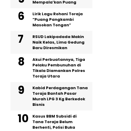
Mempala’kan Puang
Lirik Lagu Rohani Toraja
“Puang Pangkambi
Masokan Tongan”
RSUD Lakipadada Makin
Naik Kelas, Lima Gedung
Baru Diresmikan
Akui Perbuatannya, Tiga
Pelaku Pembunuhan di
Tikala Diamankan Polres
Toraja Utara
Kabid Perdagangan Tana
Toraja Bantah Pasar
Murah LPG 3 Kg Berkedok
Bisnis
Kasus BBM Subsidi di
Tana Toraja Belum
Berhenti, Polisi Buka