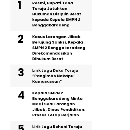
Resmi, Bupati Tana
Toraja Jatuhkan
Hukuman Disiplin Berat
kepada Kepala SMPN 2
Bonggakaradeng
Kasus Larangan Jilbab
Berujung Sanksi, Kepala
SMPN 2 Bonggakaradeng
Direkomendasikan
Dihukum Berat
Lirik Lagu Duka Toraja
“Pangimbo Nakapu’
Kamasussan”
Kepala SMPN 2
Bonggakaradeng Minta
Maaf Soal Larangan
Jilbab, Dinas Pendidikan:
Proses Tetap Berjalan
Lirik Lagu Rohani Toraja