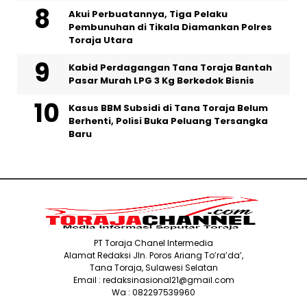
Akui Perbuatannya, Tiga Pelaku
Pembunuhan di Tikala Diamankan Polres
Toraja Utara
Kabid Perdagangan Tana Toraja Bantah
Pasar Murah LPG 3 Kg Berkedok Bisnis
Kasus BBM Subsidi di Tana Toraja Belum
Berhenti, Polisi Buka Peluang Tersangka
Baru
PT Toraja Chanel Intermedia
Alamat Redaksi Jln. Poros Ariang To’ra’da’,
Tana Toraja, Sulawesi Selatan
Email : redaksinasional21@gmail.com
Wa : 082297539960