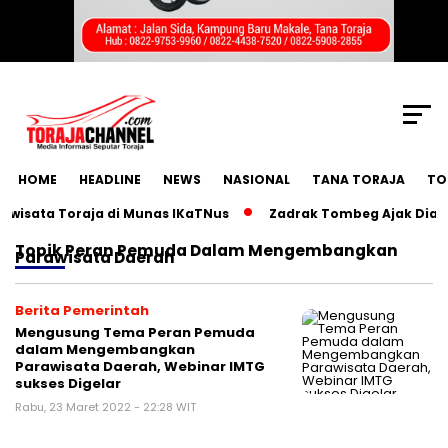
SCROLL TO CONTINUE WITH CONTENT
HOME
HEADLINE
NEWS
NASIONAL
TANA TORAJA
TO
isata Toraja di Munas IKaTNus
Zadrak Tombeg Ajak Diaspor
Topik
Peran Pemuda Dalam Mengembangkan
Parawisata Daerah
Berita Pemerintah
Mengusung Tema Peran Pemuda
dalam Mengembangkan
Parawisata Daerah, Webinar IMTG
sukses Digelar
Rabu, 23 Maret 2022 - 22:28 WIT