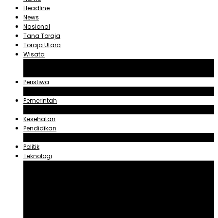
Headline
News
Nasional
Tana Toraja
Toraja Utara
Wisata
Obyek Wisata Tana Toraja
Obyek Wisata Toraja Utara
Peristiwa
Hukum dan Kriminal
Pemerintah
Zadrak Tombeg
Kesehatan
Pendidikan
Agama
Politik
Teknologi
Aplikasi
Asuransi
Blogger
Handphone
Sosial Media
Tiktok