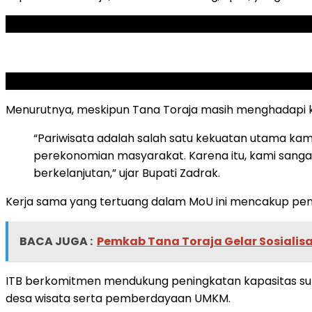
ADVERTISEMENT
SCROLL TO RESUME CONTENT
Menurutnya, meskipun Tana Toraja masih menghadapi ke
“Pariwisata adalah salah satu kekuatan utama kam
perekonomian masyarakat. Karena itu, kami sanga
berkelanjutan,” ujar Bupati Zadrak.
Kerja sama yang tertuang dalam MoU ini mencakup pen
BACA JUGA :
Pemkab Tana Toraja Gelar Sosiali
ITB berkomitmen mendukung peningkatan kapasitas sumbe
desa wisata serta pemberdayaan UMKM.