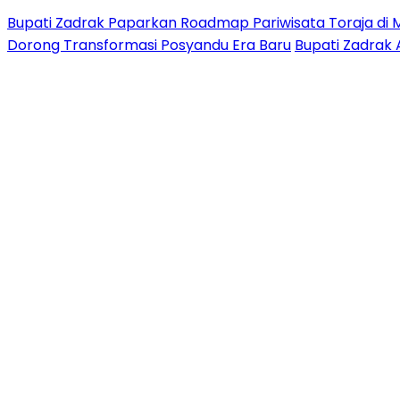
Bupati Zadrak Paparkan Roadmap Pariwisata Toraja di 
Dorong Transformasi Posyandu Era Baru
Bupati Zadrak 