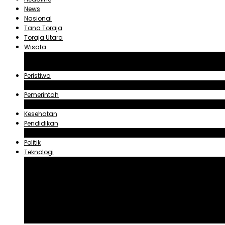
News
Nasional
Tana Toraja
Toraja Utara
Wisata
Obyek Wisata Tana Toraja
Obyek Wisata Toraja Utara
Peristiwa
Hukum dan Kriminal
Pemerintah
Zadrak Tombeg
Kesehatan
Pendidikan
Agama
Politik
Teknologi
Aplikasi
Asuransi
Blogger
Handphone
Sosial Media
Tiktok
Youtube