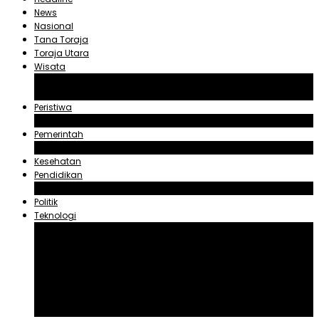
News
Nasional
Tana Toraja
Toraja Utara
Wisata
Obyek Wisata Tana Toraja
Obyek Wisata Toraja Utara
Peristiwa
Hukum dan Kriminal
Pemerintah
Zadrak Tombeg
Kesehatan
Pendidikan
Agama
Politik
Teknologi
Aplikasi
Asuransi
Blogger
Handphone
Sosial Media
Tiktok
Youtube