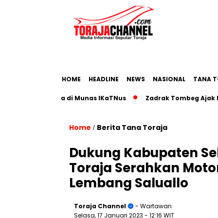
HOME
HEADLINE
NEWS
NASIONAL
TANA T
sata Toraja di Munas IKaTNus
Zadrak Tombeg Ajak Diaspor
Home
Berita Tana Toraja
/
Dukung Kabupaten Seh
Toraja Serahkan Mot
Lembang Saluallo
Toraja Channel
- Wartawan
Selasa, 17 Januari 2023
- 12:16 WIT