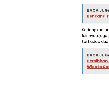
BACA JUGA
Bencana T
Sedangkan ba
lainnyua, juga
terhadap dua
BACA JUGA
Bersihkan
Wisata Sa