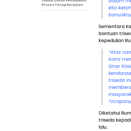
dalam me
Jilbab, Dinas Pendidikan:
Proses Tetap Berjalan
kita keta
banyakny
Sementara Kep
bantuan tris
kepedulian
Ru
“Atas na
Kami men
Sinar Ka
kendaraa
triseda 
membersi
masyaraka
“Ucapany
Diketahui Rum
triseda kepa
lalu.