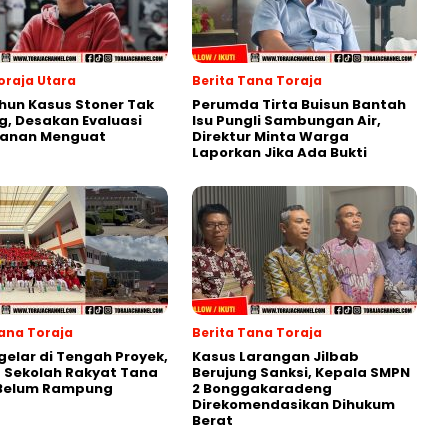
oraja Utara
Berita Tana Toraja
hun Kasus Stoner Tak
Perumda Tirta Buisun Bantah
g, Desakan Evaluasi
Isu Pungli Sambungan Air,
anan Menguat
Direktur Minta Warga
Laporkan Jika Ada Bukti
Tana Toraja
Berita Tana Toraja
gelar di Tengah Proyek,
Kasus Larangan Jilbab
 Sekolah Rakyat Tana
Berujung Sanksi, Kepala SMPN
 Belum Rampung
2 Bonggakaradeng
Direkomendasikan Dihukum
Berat