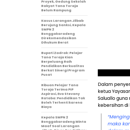
Proyek, Gedung Sekolah
Rakyat Tana Toraja
Belum Rampung
Kasus Larangan Jilbab
Berujung Sanksi, Kepala
SMPN 2
Bonggakaradeng
Direkomendasikan
Dihukum Berat
Bupati Zadrak: Pelajar
Tana Toraja Kian
Berpeluang Raih
Pendidikan Berkualitas
Berkat Sinergi Program
Pusat
Dalam penyer
Ribuan Pelajar Tana
Toraja Terima PIP
ketua Yayasa
Aspirasi, Eva Stevany
Saluallo gun
Rataba: Pendidikan Tak
Boleh Terhenti karena
kebersihan di
Biaya
“Menging
Kepala SMPN 2
Bonggakaradeng Minta
maka kam
Maaf Soal Larangan