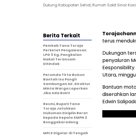
Dukung Kabupaten Sehat, Rumah Sakit Sinar Kas
Torajachann
Berita Terkait
terus menduk
Pemkab Tana Toraja
Perketat Pengawasan
Dukungan ter
LPG 3 Kg, Pangkalan
Nakal Terancam
penyaluran M
Ditindak
Eesponsibilit
Utara, minggu
Perumda Tirta Buisun
Bantah Isu Pungli
Sambungan Air, Direktur
Bantuan motor
Minta Warga Laporkan
Jika Ada Bukti
diserahkan la
Edwin Salipad
Resmi, Bupati Tana
Toraja Jatuhkan
Hukuman Disiplin Berat
kepada Kepala SMPN 2
Bonggakaradeng
MPLS Digelar di Tengah