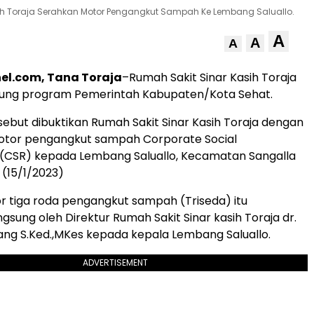
ih Toraja Serahkan Motor Pengangkut Sampah Ke Lembang Saluallo.
A
A
A
el.com, Tana Toraja
–Rumah Sakit
Sinar Kasih Toraja
ung program Pemerintah Kabupaten/Kota Sehat.
sebut dibuktikan
Rumah Sakit Sinar Kasih Toraja
dengan
otor pengangkut sampah Corporate Social
y (CSR) kepada Lembang Saluallo, Kecamatan Sangalla
 (15/1/2023)
 tiga roda pengangkut sampah (Triseda) itu
ngsung oleh
Direktur Rumah Sakit Sinar kasih Toraja dr.
ang S.Ked.,MKes
kepada kepala Lembang Saluallo.
ADVERTISEMENT