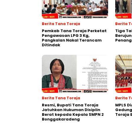
Berita Tana Toraja
Berita T
Pemkab Tana Toraja Perketat
Tiga Ta
Pengawasan LPG 3 Kg,
Berujun
Pangkalan Nakal Terancam
Penang
Ditindak
Berita Tana Toraja
Berita 
Resmi, Bupati Tana Toraja
MPLS Di
Jatuhkan Hukuman Disiplin
Gedung
Berat kepada Kepala SMPN 2
Toraja
Bonggakaradeng