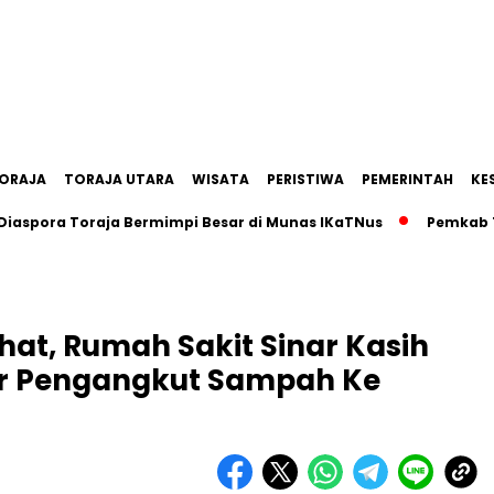
ORAJA
TORAJA UTARA
WISATA
PERISTIWA
PEMERINTAH
KE
a Toraja Bermimpi Besar di Munas IKaTNus
Pemkab Tana To
at, Rumah Sakit Sinar Kasih
or Pengangkut Sampah Ke