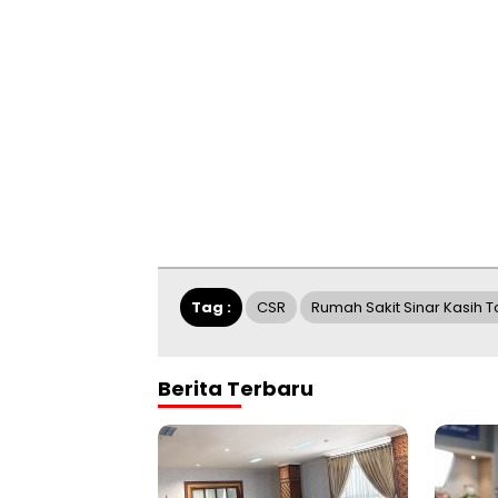
Tag :
CSR
Rumah Sakit Sinar Kasih T
Berita Terbaru