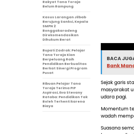
Rakyat Tana Toraja
Belum Rampung
Kasus Larangan Jilbab
Berujung Sanksi, Kepala
SMPN 2
Bonggakaradeng
Direkomendasikan
Dihukum Berat
Bupati Zadrak: Pelajar
Tana Toraja Kian
BACA JUGA
Berpeluang Raih
Pendidikan Berkualitas
Bank Mand
Berkat Sinergi Program
Pusat
Sejak garis st
Ribuan Pelajar Tana
Toraja Terima PIP
masyarakat u
Aspirasi, Eva Stevany
udara pagi.
Rataba: Pendidikan Tak
Boleh Terhenti karena
Biaya
Momentum ter
wadah mempe
Suasana semak