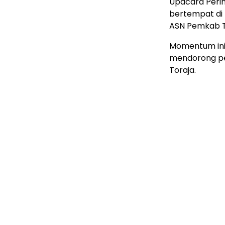
Upacara Perin
bertempat di 
ASN Pemkab T
Momentum ini 
mendorong pe
Toraja.