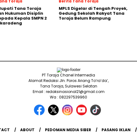
Tana Toraja
Berita Tana Toraja
Bupati Tana Toraja
MPLS Digelar di Tengah Proyek,
n Hukuman Disiplin
Gedung Sekolah Rakyat Tana
epada Kepala SMPN 2
Toraja Belum Rampung
karadeng
PT Toraja Chanel Intermedia
Alamat Redaksi Jln. Poros Ariang To’ra’da’,
Tana Toraja, Sulawesi Selatan
Email : redaksinasional21@gmail.com
Wa : 082297539960
TACT
ABOUT
PEDOMAN MEDIA SIBER
PASANG IKLAN