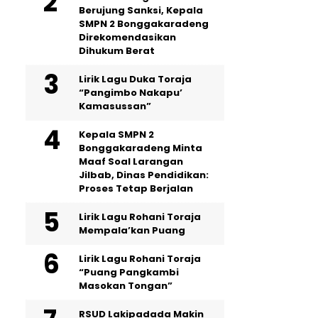
Berujung Sanksi, Kepala
SMPN 2 Bonggakaradeng
Direkomendasikan
Dihukum Berat
Lirik Lagu Duka Toraja
“Pangimbo Nakapu’
Kamasussan”
Kepala SMPN 2
Bonggakaradeng Minta
Maaf Soal Larangan
Jilbab, Dinas Pendidikan:
Proses Tetap Berjalan
Lirik Lagu Rohani Toraja
Mempala’kan Puang
Lirik Lagu Rohani Toraja
“Puang Pangkambi
Masokan Tongan”
RSUD Lakipadada Makin