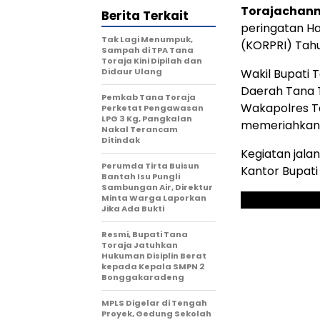
Torajachann
Berita Terkait
peringatan Ha
Tak Lagi Menumpuk,
(KORPRI) Tahu
Sampah di TPA Tana
Toraja Kini Dipilah dan
Didaur Ulang
Wakil Bupati T
Daerah Tana To
Pemkab Tana Toraja
Wakapolres Ta
Perketat Pengawasan
LPG 3 Kg, Pangkalan
memeriahkan g
Nakal Terancam
Ditindak
Kegiatan jalan
Perumda Tirta Buisun
Kantor Bupati
Bantah Isu Pungli
Sambungan Air, Direktur
Minta Warga Laporkan
Jika Ada Bukti
Resmi, Bupati Tana
Toraja Jatuhkan
Hukuman Disiplin Berat
kepada Kepala SMPN 2
Bonggakaradeng
MPLS Digelar di Tengah
Proyek, Gedung Sekolah