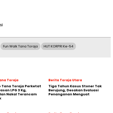
si
Fun Walk Tana Toraja
HUT KORPRI Ke-54
Tana Toraja
Berita Toraja Utara
 Tana Toraja Perketat
Tiga Tahun Kasus Stoner Tak
san LPG 3 Kg,
Berujung, Desakan Evaluasi
lan Nakal Terancam
Penanganan Menguat
k