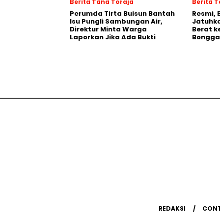
Berita Tana Toraja
Berita 
Perumda Tirta Buisun Bantah
Resmi, 
Isu Pungli Sambungan Air,
Jatuhka
Direktur Minta Warga
Berat k
Laporkan Jika Ada Bukti
Bongga
REDAKSI
CON