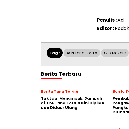
Penulis :
Adi
Editor :
Redak
Tag :
ASN Tana Toraja
CFD Makale
Berita Terbaru
Berita Tana Toraja
Berita 
Tak Lagi Menumpuk, Sampah
Pemkab
di TPA Tana Toraja Kini Dipilah
Pengawa
dan Didaur Ulang
Pangka
Ditinda