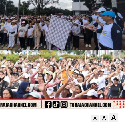
A
A
A