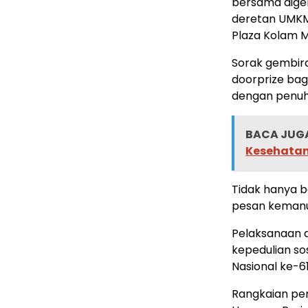
bersama dige
deretan UMKM
Plaza Kolam M
Sorak gembir
doorprize bag
dengan penuh
BACA JUGA
Kesehatan
Tidak hanya b
pesan kemanu
Pelaksanaan d
kepedulian so
Nasional ke-61
Rangkaian per