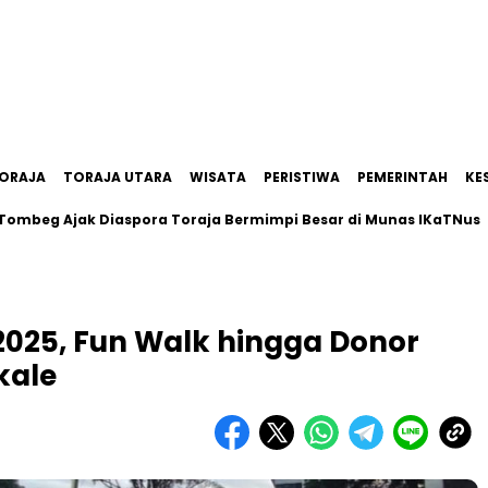
ORAJA
TORAJA UTARA
WISATA
PERISTIWA
PEMERINTAH
KE
g Ajak Diaspora Toraja Bermimpi Besar di Munas IKaTNus
P
025, Fun Walk hingga Donor
kale