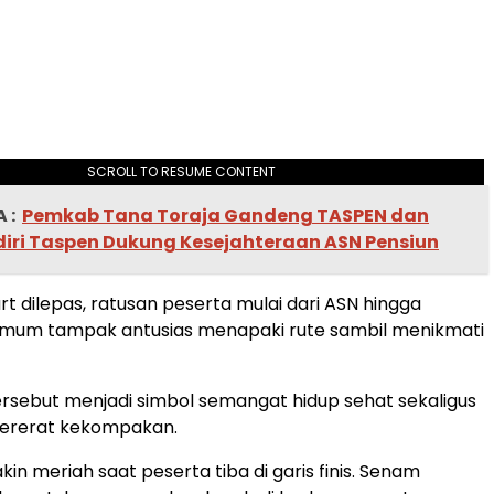
SCROLL TO RESUME CONTENT
 :
Pemkab Tana Toraja Gandeng TASPEN dan
iri Taspen Dukung Kesejahteraan ASN Pensiun
art dilepas, ratusan peserta mulai dari ASN hingga
mum tampak antusias menapaki rute sambil menikmati
sebut menjadi simbol semangat hidup sehat sekaligus
rerat kekompakan.
in meriah saat peserta tiba di garis finis. Senam