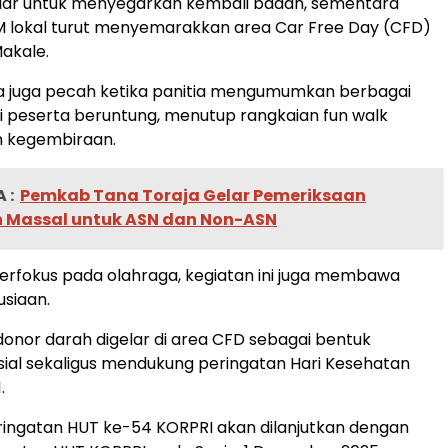
lar untuk menyegarkan kembali badan, sementara
 lokal turut menyemarakkan area Car Free Day (CFD)
akale.
a juga pecah ketika panitia mengumumkan berbagai
i peserta beruntung, menutup rangkaian fun walk
 kegembiraan.
 :
Pemkab Tana Toraja Gelar Pemeriksaan
 Massal untuk ASN dan Non-ASN
erfokus pada olahraga, kegiatan ini juga membawa
siaan.
onor darah digelar di area CFD sebagai bentuk
sial sekaligus mendukung peringatan Hari Kesehatan
.
ingatan HUT ke-54 KORPRI akan dilanjutkan dengan