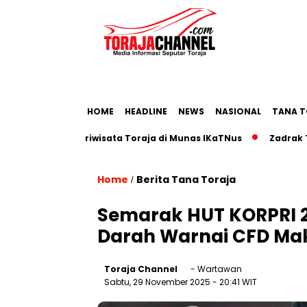
HOME
HEADLINE
NEWS
NASIONAL
TANA T
Roadmap Pariwisata Toraja di Munas IKaTNus
Zadrak Tombe
Home
Berita Tana Toraja
/
Semarak HUT KORPRI 2
Darah Warnai CFD Ma
Toraja Channel
- Wartawan
Sabtu, 29 November 2025
- 20:41 WIT