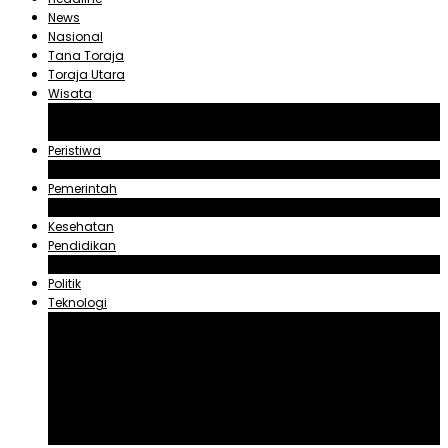
News
Nasional
Tana Toraja
Toraja Utara
Wisata
Obyek Wisata Tana Toraja
Obyek Wisata Toraja Utara
Peristiwa
Hukum dan Kriminal
Pemerintah
Zadrak Tombeg
Kesehatan
Pendidikan
Agama
Politik
Teknologi
Aplikasi
Asuransi
Blogger
Handphone
Sosial Media
Tiktok
Youtube