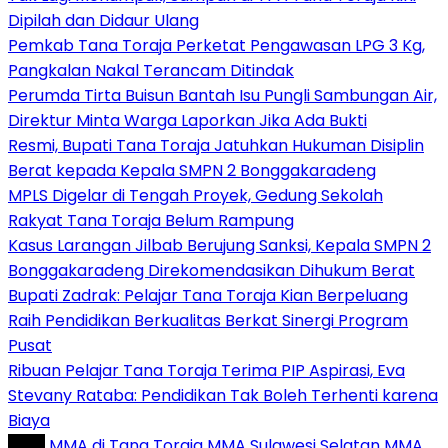
Dipilah dan Didaur Ulang
Pemkab Tana Toraja Perketat Pengawasan LPG 3 Kg,
Pangkalan Nakal Terancam Ditindak
Perumda Tirta Buisun Bantah Isu Pungli Sambungan Air,
Direktur Minta Warga Laporkan Jika Ada Bukti
Resmi, Bupati Tana Toraja Jatuhkan Hukuman Disiplin
Berat kepada Kepala SMPN 2 Bonggakaradeng
MPLS Digelar di Tengah Proyek, Gedung Sekolah
Rakyat Tana Toraja Belum Rampung
Kasus Larangan Jilbab Berujung Sanksi, Kepala SMPN 2
Bonggakaradeng Direkomendasikan Dihukum Berat
Bupati Zadrak: Pelajar Tana Toraja Kian Berpeluang
Raih Pendidikan Berkualitas Berkat Sinergi Program
Pusat
Ribuan Pelajar Tana Toraja Terima PIP Aspirasi, Eva
Stevany Rataba: Pendidikan Tak Boleh Terhenti karena
Biaya
Tag :
MMA di Tana Toraja
MMA Sulawesi Selatan
MMA