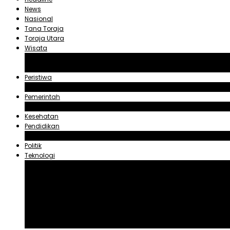
News
Nasional
Tana Toraja
Toraja Utara
Wisata
Obyek Wisata Tana Toraja
Obyek Wisata Toraja Utara
Peristiwa
Hukum dan Kriminal
Pemerintah
Zadrak Tombeg
Kesehatan
Pendidikan
Agama
Politik
Teknologi
Aplikasi
Asuransi
Blogger
Handphone
Sosial Media
Tiktok
Youtube