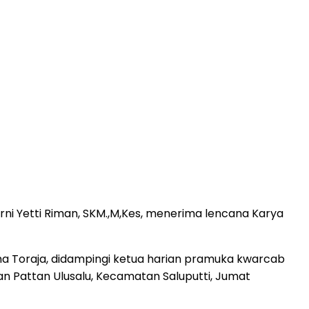
Erni Yetti Riman, SKM.,M,Kes, menerima lencana Karya
na Toraja, didampingi ketua harian pramuka kwarcab
n Pattan Ulusalu, Kecamatan Saluputti, Jumat