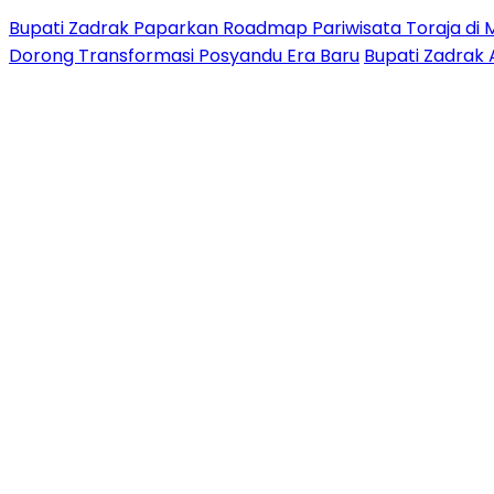
Bupati Zadrak Paparkan Roadmap Pariwisata Toraja di 
Dorong Transformasi Posyandu Era Baru
Bupati Zadrak 