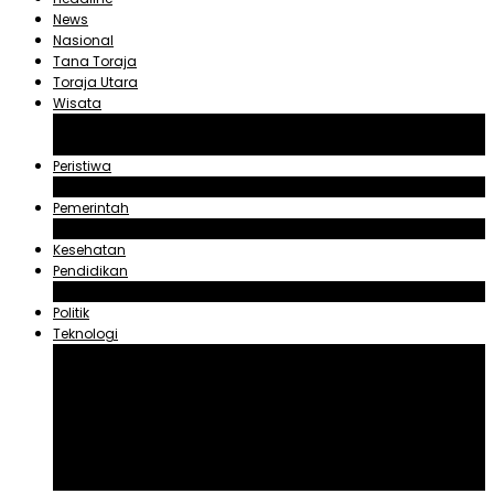
News
Nasional
Tana Toraja
Toraja Utara
Wisata
Obyek Wisata Tana Toraja
Obyek Wisata Toraja Utara
Peristiwa
Hukum dan Kriminal
Pemerintah
Zadrak Tombeg
Kesehatan
Pendidikan
Agama
Politik
Teknologi
Aplikasi
Asuransi
Blogger
Handphone
Sosial Media
Tiktok
Youtube