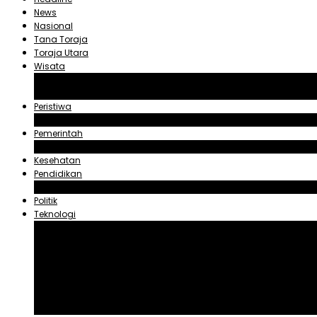
News
Nasional
Tana Toraja
Toraja Utara
Wisata
Obyek Wisata Tana Toraja
Obyek Wisata Toraja Utara
Peristiwa
Hukum dan Kriminal
Pemerintah
Zadrak Tombeg
Kesehatan
Pendidikan
Agama
Politik
Teknologi
Aplikasi
Asuransi
Blogger
Handphone
Sosial Media
Tiktok
Youtube