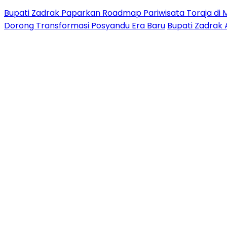
Bupati Zadrak Paparkan Roadmap Pariwisata Toraja di 
Dorong Transformasi Posyandu Era Baru
Bupati Zadrak 