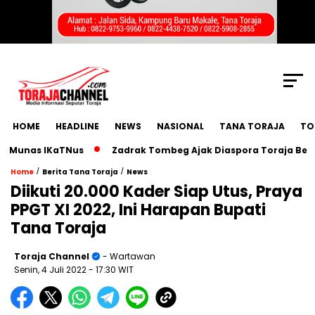
SCROLL TO CONTINUE WITH CONTENT
HOME
HEADLINE
NEWS
NASIONAL
TANA TORAJA
TO
nas IKaTNus
Zadrak Tombeg Ajak Diaspora Toraja Bermimpi
/
/
Home
Berita Tana Toraja
News
Diikuti 20.000 Kader Siap Utus, Praya
PPGT XI 2022, Ini Harapan Bupati
Tana Toraja
Toraja Channel
- Wartawan
Senin, 4 Juli 2022
- 17:30 WIT