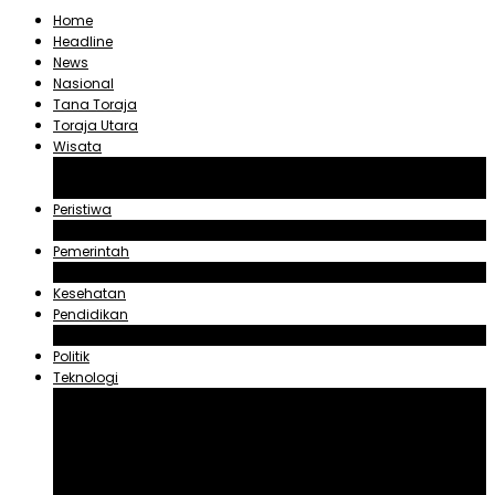
Home
Headline
News
Nasional
Tana Toraja
Toraja Utara
Wisata
Obyek Wisata Tana Toraja
Obyek Wisata Toraja Utara
Peristiwa
Hukum dan Kriminal
Pemerintah
Zadrak Tombeg
Kesehatan
Pendidikan
Agama
Politik
Teknologi
Aplikasi
Asuransi
Blogger
Handphone
Sosial Media