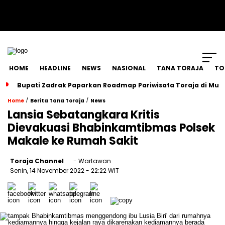
SCROLL TO CONTINUE WITH CONTENT
HOME
HEADLINE
NEWS
NASIONAL
TANA TORAJA
TO
Bupati Zadrak Paparkan Roadmap Pariwisata Toraja di Mun
/
/
Home
Berita Tana Toraja
News
Lansia Sebatangkara Kritis
Dievakuasi Bhabinkamtibmas Polsek
Makale ke Rumah Sakit
Toraja Channel
- Wartawan
Senin, 14 November 2022
- 22:22 WIT