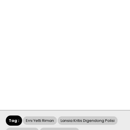
Tag :
Erni Yetti Riman
Lansia Kritis Digendong Polisi