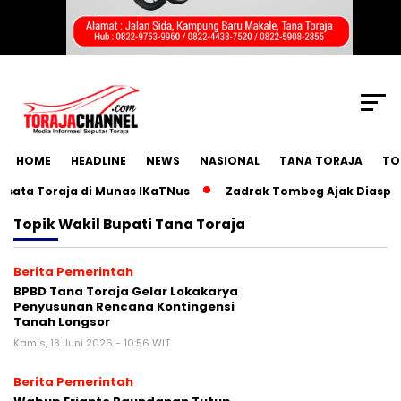
SCROLL TO CONTINUE WITH CONTENT
HOME
HEADLINE
NEWS
NASIONAL
TANA TORAJA
TO
a Toraja di Munas IKaTNus
Zadrak Tombeg Ajak Diaspora T
Topik
Wakil Bupati Tana Toraja
Berita Pemerintah
BPBD Tana Toraja Gelar Lokakarya
Penyusunan Rencana Kontingensi
Tanah Longsor
Kamis, 18 Juni 2026 - 10:56 WIT
Berita Pemerintah