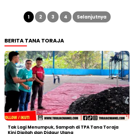
Paginasi
pos
1
2
3
4
Selanjutnya
BERITA TANA TORAJA
Tak Lagi Menumpuk, Sampah di TPA Tana Toraja
Kini Dipilah dan Didaur Ulang