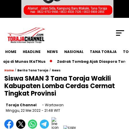
SCROLL TO CONTINUE WITH CONTENT
HOME
HEADLINE
NEWS
NASIONAL
TANA TORAJA
TO
a di Munas IKaTNus
Zadrak Tombeg Ajak Diaspora Toraja B
/
/
Home
Berita Tana Toraja
News
Siswa SMAN 3 Tana Toraja Wakili
Kabupaten Lomba Cerdas Cermat
Tingkat Provinsi
Toraja Channel
- Wartawan
Minggu, 22 Mei 2022
- 21:48 WIT