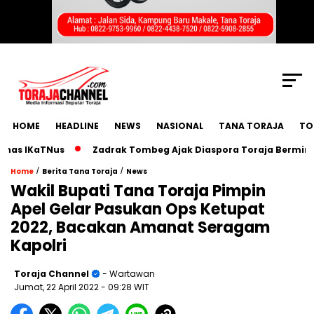
SCROLL TO CONTINUE WITH CONTENT
HOME
HEADLINE
NEWS
NASIONAL
TANA TORAJA
TO
IKaTNus
Zadrak Tombeg Ajak Diaspora Toraja Bermimpi Besa
/
/
Home
Berita Tana Toraja
News
Wakil Bupati Tana Toraja Pimpin
Apel Gelar Pasukan Ops Ketupat
2022, Bacakan Amanat Seragam
Kapolri
Toraja Channel
- Wartawan
Jumat, 22 April 2022
- 09:28 WIT