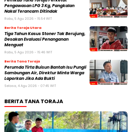
Pemkab Tana Toraja Perketat
Pengawasan LPG 3 Kg, Pangkalan
Nakal Terancam Ditindak
Rabu, 5 Agu 2026 - 15:54 WIT
Berita Toraja Utara
Tiga Tahun Kasus Stoner Tak Berujung,
Desakan Evaluasi Penanganan
Menguat
Rabu, 5 Agu 2026 - 15:46 WIT
Berita Tana Toraja
Perumda Tirta Buisun Bantah Isu Pungli
Sambungan Air, Direktur Minta Warga
Laporkan Jika Ada Bukti
Selasa, 4 Agu 2026 - 07:45 WIT
BERITA TANA TORAJA