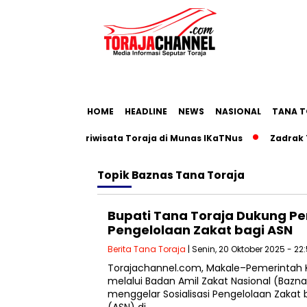
HOME
HEADLINE
NEWS
NASIONAL
TANA T
n Roadmap Pariwisata Toraja di Munas IKaTNus
Zadrak Tomb
Topik
Baznas Tana Toraja
Bupati Tana Toraja Dukung P
Pengelolaan Zakat bagi ASN
Berita Tana Toraja
| Senin, 20 Oktober 2025 - 22
Torajachannel.com, Makale–Pemerintah 
melalui Badan Amil Zakat Nasional (Bazn
menggelar Sosialisasi Pengelolaan Zakat b