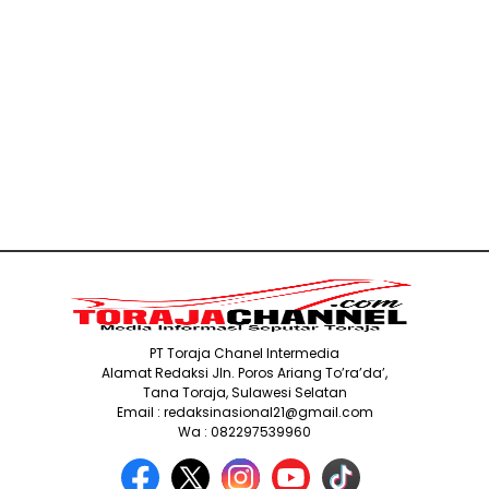
PT Toraja Chanel Intermedia
Alamat Redaksi Jln. Poros Ariang To’ra’da’,
Tana Toraja, Sulawesi Selatan
Email : redaksinasional21@gmail.com
Wa : 082297539960