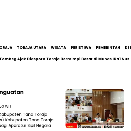
ORAJA
TORAJA UTARA
WISATA
PERISTIWA
PEMERINTAH
KE
eg Ajak Diaspora Toraja Bermimpi Besar di Munas IKaTNus
enguatan
:50 WIT
Kabupaten Tana Toraja
as) Kabupaten Tana Toraja
agi Aparatur Sipil Negara