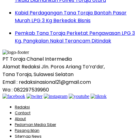
Tikala Diamankan Polres Toraja Utara
Kabid Perdagangan Tana Toraja Bantah Pasar
Murah LPG 3 Kg Berkedok Bisnis
Pemkab Tana Toraja Perketat Pengawasan LPG 3
Kg, Pangkalan Nakal Terancam Ditindak
PT Toraja Chanel Intermedia
Alamat Redaksi Jln. Poros Ariang To’ra’da’,
Tana Toraja, Sulawesi Selatan
Email : redaksinasional21@gmail.com
Wa : 082297539960
Redaksi
Contact
About
Pedoman Media Siber
Pasang Iklan
Sitemap News