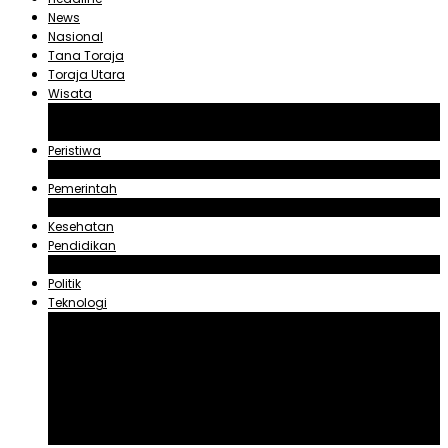
News
Nasional
Tana Toraja
Toraja Utara
Wisata
Obyek Wisata Tana Toraja
Obyek Wisata Toraja Utara
Peristiwa
Hukum dan Kriminal
Pemerintah
Zadrak Tombeg
Kesehatan
Pendidikan
Agama
Politik
Teknologi
Aplikasi
Asuransi
Blogger
Handphone
Sosial Media
Tiktok
Youtube