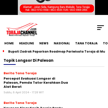
SCROLL TO CONTINUE WITH CONTENT
HOME
HEADLINE
NEWS
NASIONAL
TANA TORAJA
TO
Bupati Zadrak Paparkan Roadmap Pariwisata Toraja di Mun
Topik
Longsor Di Palesan
Berita Tana Toraja
Percepat Evakuasi Longsor di
Palesan, Pemda Tator Kerahkan Dua
Alat Berat
Sabtu, 6 April 2024 - 17:28 WIT
Berita Tana Toraja