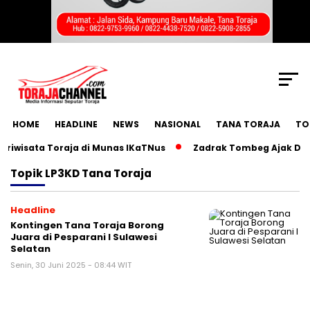
SCROLL TO CONTINUE WITH CONTENT
HOME
HEADLINE
NEWS
NASIONAL
TANA TORAJA
TO
wisata Toraja di Munas IKaTNus
Zadrak Tombeg Ajak Diaspo
Topik
LP3KD Tana Toraja
Headline
Kontingen Tana Toraja Borong
Juara di Pesparani I Sulawesi
Selatan
Senin, 30 Juni 2025 - 08:44 WIT