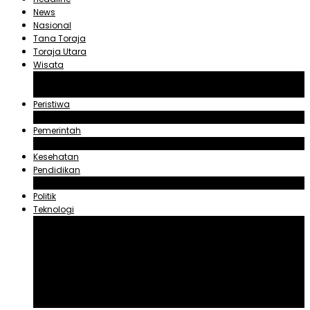
News
Nasional
Tana Toraja
Toraja Utara
Wisata
Obyek Wisata Tana Toraja
Obyek Wisata Toraja Utara
Peristiwa
Hukum dan Kriminal
Pemerintah
Zadrak Tombeg
Kesehatan
Pendidikan
Agama
Politik
Teknologi
Aplikasi
Asuransi
Blogger
Handphone
Sosial Media
Tiktok
Youtube