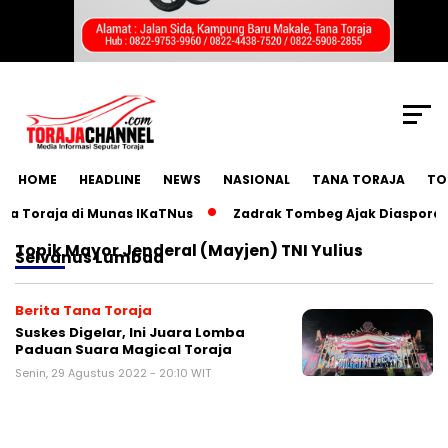
SCROLL TO CONTINUE WITH CONTENT
HOME
HEADLINE
NEWS
NASIONAL
TANA TORAJA
TO
 Toraja di Munas IKaTNus
Zadrak Tombeg Ajak Diaspora Tor
Topik
Mayor Jenderal (Mayjen) TNI Yulius
Selvanus Lumbaa
Berita Tana Toraja
Suskes Digelar, Ini Juara Lomba
Paduan Suara Magical Toraja
Senin, 29 Agustus 2022 - 20:10 WIT