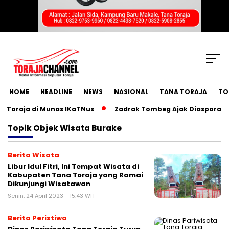
SCROLL TO CONTINUE WITH CONTENT
HOME
HEADLINE
NEWS
NASIONAL
TANA TORAJA
TO
oraja di Munas IKaTNus
Zadrak Tombeg Ajak Diaspora Tora
Topik
Objek Wisata Burake
Berita Wisata
Libur Idul Fitri, Ini Tempat Wisata di
Kabupaten Tana Toraja yang Ramai
Dikunjungi Wisatawan
Senin, 24 April 2023 - 15:43 WIT
Berita Peristiwa