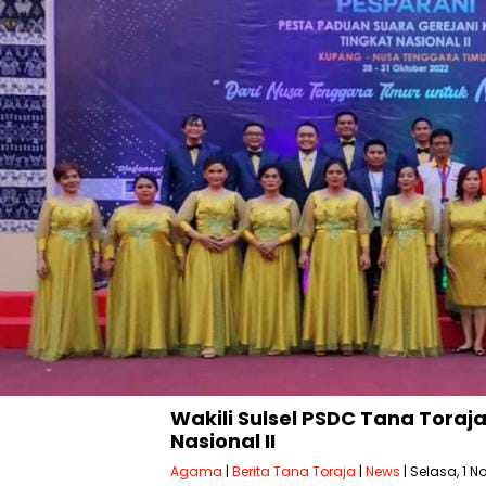
Wakili Sulsel PSDC Tana Toraj
Nasional II
Agama
|
Berita Tana Toraja
|
News
| Selasa, 1 