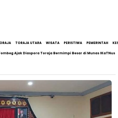
ORAJA
TORAJA UTARA
WISATA
PERISTIWA
PEMERINTAH
KE
k Diaspora Toraja Bermimpi Besar di Munas IKaTNus
Pemka