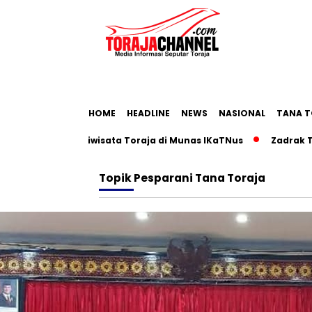
HOME
HEADLINE
NEWS
NASIONAL
TANA T
ap Pariwisata Toraja di Munas IKaTNus
Zadrak Tombeg Aja
Topik
Pesparani Tana Toraja