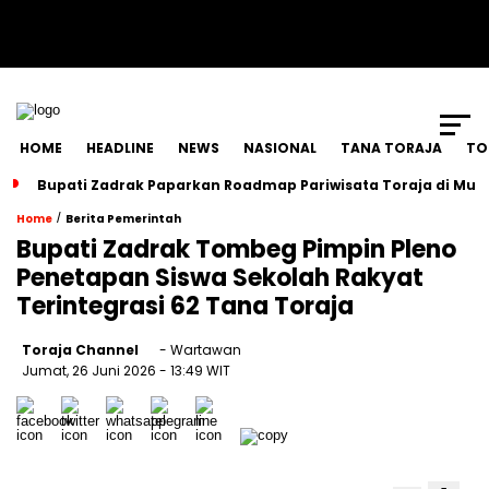
SCROLL TO CONTINUE WITH CONTENT
HOME
HEADLINE
NEWS
NASIONAL
TANA TORAJA
TO
Bupati Zadrak Paparkan Roadmap Pariwisata Toraja di Mun
/
Home
Berita Pemerintah
Bupati Zadrak Tombeg Pimpin Pleno
Penetapan Siswa Sekolah Rakyat
Terintegrasi 62 Tana Toraja
Toraja Channel
- Wartawan
Jumat, 26 Juni 2026
- 13:49 WIT