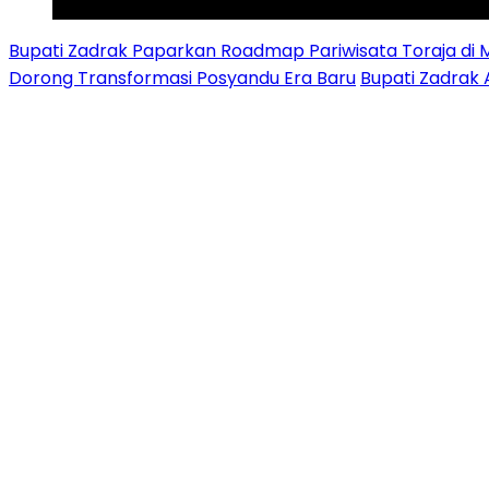
Youtube
Bupati Zadrak Paparkan Roadmap Pariwisata Toraja di 
Dorong Transformasi Posyandu Era Baru
Bupati Zadrak 