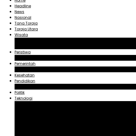
Home
Headline
News
Nasional
Tana Toraja
Toraja Utara
Wisata
Obyek Wisata Tana Toraja
Obyek Wisata Toraja Utara
Peristiwa
Hukum dan Kriminal
Pemerintah
Zadrak Tombeg
Kesehatan
Pendidikan
Agama
Politik
Teknologi
Aplikasi
Asuransi
Blogger
Handphone
Sosial Media
Tiktok