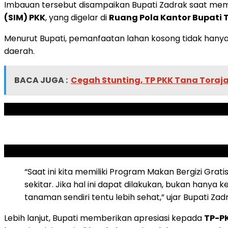
Imbauan tersebut disampaikan Bupati Zadrak saat me
(SIM) PKK
, yang digelar di
Ruang Pola Kantor Bupati 
Menurut Bupati, pemanfaatan lahan kosong tidak ha
daerah.
BACA JUGA :
Cegah Stunting, TP PKK Tana Toraj
ADVERTISEMENT
SCROLL TO RESUME CONTENT
“Saat ini kita memiliki Program Makan Bergizi Gr
sekitar. Jika hal ini dapat dilakukan, bukan hanya 
tanaman sendiri tentu lebih sehat,” ujar Bupati Zad
Lebih lanjut, Bupati memberikan apresiasi kepada
TP-P