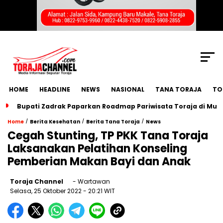
SCROLL TO CONTINUE WITH CONTENT
HOME
HEADLINE
NEWS
NASIONAL
TANA TORAJA
TO
Bupati Zadrak Paparkan Roadmap Pariwisata Toraja di Mun
/
/
/
Home
Berita Kesehatan
Berita Tana Toraja
News
Cegah Stunting, TP PKK Tana Toraja
Laksanakan Pelatihan Konseling
Pemberian Makan Bayi dan Anak
Toraja Channel
- Wartawan
Selasa, 25 Oktober 2022
- 20:21 WIT