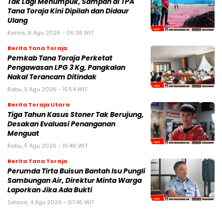
Tak Lagi Menumpuk, Sampah di TPA
Tana Toraja Kini Dipilah dan Didaur
Ulang
Kamis, 6 Agu 2026 - 06:38 WIT
Berita Tana Toraja
Pemkab Tana Toraja Perketat
Pengawasan LPG 3 Kg, Pangkalan
Nakal Terancam Ditindak
Rabu, 5 Agu 2026 - 15:54 WIT
Berita Toraja Utara
Tiga Tahun Kasus Stoner Tak Berujung,
Desakan Evaluasi Penanganan
Menguat
Rabu, 5 Agu 2026 - 15:46 WIT
Berita Tana Toraja
Perumda Tirta Buisun Bantah Isu Pungli
Sambungan Air, Direktur Minta Warga
Laporkan Jika Ada Bukti
Selasa, 4 Agu 2026 - 07:45 WIT