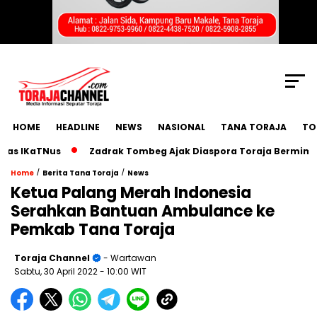
SCROLL TO CONTINUE WITH CONTENT
HOME
HEADLINE
NEWS
NASIONAL
TANA TORAJA
TO
IKaTNus
Zadrak Tombeg Ajak Diaspora Toraja Bermimpi Bes
/
/
Home
Berita Tana Toraja
News
Ketua Palang Merah Indonesia
Serahkan Bantuan Ambulance ke
Pemkab Tana Toraja
Toraja Channel
- Wartawan
Sabtu, 30 April 2022
- 10:00 WIT