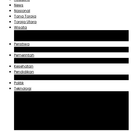
News
Nasional
Tana Toraja
Toraja Utara
Wisata
Obyek Wisata Tana Toraja
Obyek Wisata Toraja Utara
Peristiwa
Hukum dan Kriminal
Pemerintah
Zadrak Tombeg
Kesehatan
Pendidikan
Agama
Politik
Teknologi
Aplikasi
Asuransi
Blogger
Handphone
Sosial Media
Tiktok
Youtube