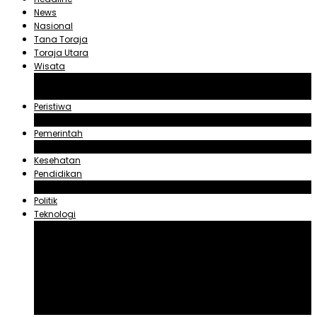
News
Nasional
Tana Toraja
Toraja Utara
Wisata
Obyek Wisata Tana Toraja
Obyek Wisata Toraja Utara
Peristiwa
Hukum dan Kriminal
Pemerintah
Zadrak Tombeg
Kesehatan
Pendidikan
Agama
Politik
Teknologi
Aplikasi
Asuransi
Blogger
Handphone
Sosial Media
Tiktok
Youtube