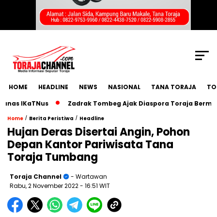
SCROLL TO CONTINUE WITH CONTENT
HOME
HEADLINE
NEWS
NASIONAL
TANA TORAJA
TO
s IKaTNus
Zadrak Tombeg Ajak Diaspora Toraja Bermimpi B
/
/
Home
Berita Peristiwa
Headline
Hujan Deras Disertai Angin, Pohon
Depan Kantor Pariwisata Tana
Toraja Tumbang
Toraja Channel
- Wartawan
Rabu, 2 November 2022
- 16:51 WIT