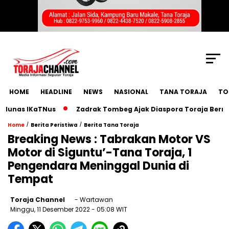
SCROLL TO CONTINUE WITH CONTENT
HOME
HEADLINE
NEWS
NASIONAL
TANA TORAJA
TO
nas IKaTNus
Zadrak Tombeg Ajak Diaspora Toraja Bermimpi
/
/
Home
Berita Peristiwa
Berita Tana Toraja
Breaking News : Tabrakan Motor VS
Motor di Siguntu’-Tana Toraja, 1
Pengendara Meninggal Dunia di
Tempat
Toraja Channel
- Wartawan
Minggu, 11 Desember 2022
- 05:08 WIT