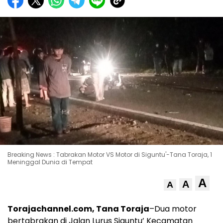
Breaking News : Tabrakan Motor VS Motor di Siguntu'-Tana Toraja, 1
Meninggal Dunia di Tempat
A
A
A
Torajachannel.com, Tana Toraja
–Dua motor
bertabrakan di Jalan Lurus Siguntu’ Kecamatan