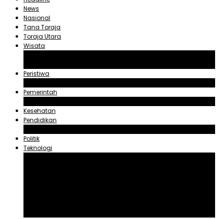
News
Nasional
Tana Toraja
Toraja Utara
Wisata
Obyek Wisata Tana Toraja
Obyek Wisata Toraja Utara
Peristiwa
Hukum dan Kriminal
Pemerintah
Zadrak Tombeg
Kesehatan
Pendidikan
Agama
Politik
Teknologi
Aplikasi
Asuransi
Blogger
Handphone
Sosial Media
Tiktok
Youtube