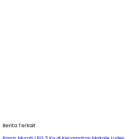
Berita Terkait
Pasar Murah LPG 3 Kg di Kecamatan Makale Ludes