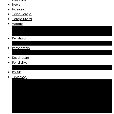
News
Nasional
Tana Toraja
Toraja Utara
Wisata
Obyek Wisata Tana Toraja
Obyek Wisata Toraja Utara
Peristiwa
Hukum dan Kriminal
Pemerintah
Zadrak Tombeg
Kesehatan
Pendidikan
Agama
Politik
Teknologi
Aplikasi
Asuransi
Blogger
Handphone
Sosial Media
Tiktok
Youtube