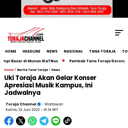
SCROLL TO CONTINUE WITH CONTENT
HOME
HEADLINE
NEWS
NASIONAL
TANA TORAJA
TO
Besar di Munas IKaTNus
Pemkab Tana Toraja Dorong Trans
/
/
Home
Berita Tana Toraja
News
Uki Toraja Akan Gelar Konser
Apresiasi Musik Kampus, Ini
Jadwalnya
Toraja Channel
- Wartawan
Kamis, 23 Juni 2022
- 14:14 WIT