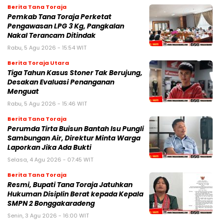
Berita Tana Toraja
Pemkab Tana Toraja Perketat
Pengawasan LPG 3 Kg, Pangkalan
Nakal Terancam Ditindak
Rabu, 5 Agu 2026 - 15:54 WIT
Berita Toraja Utara
Tiga Tahun Kasus Stoner Tak Berujung,
Desakan Evaluasi Penanganan
Menguat
Rabu, 5 Agu 2026 - 15:46 WIT
Berita Tana Toraja
Perumda Tirta Buisun Bantah Isu Pungli
Sambungan Air, Direktur Minta Warga
Laporkan Jika Ada Bukti
Selasa, 4 Agu 2026 - 07:45 WIT
Berita Tana Toraja
Resmi, Bupati Tana Toraja Jatuhkan
Hukuman Disiplin Berat kepada Kepala
SMPN 2 Bonggakaradeng
Senin, 3 Agu 2026 - 16:00 WIT