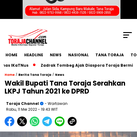
SCROLL TO CONTINUE WITH CONTENT
HOME
HEADLINE
NEWS
NASIONAL
TANA TORAJA
TO
 IKaTNus
Zadrak Tombeg Ajak Diaspora Toraja Bermimpi Be
/
/
Home
Berita Tana Toraja
News
Wakil Bupati Tana Toraja Serahkan
LKPJ Tahun 2021 ke DPRD
Toraja Channel
- Wartawan
Rabu, 11 Mei 2022
- 19:43 WIT