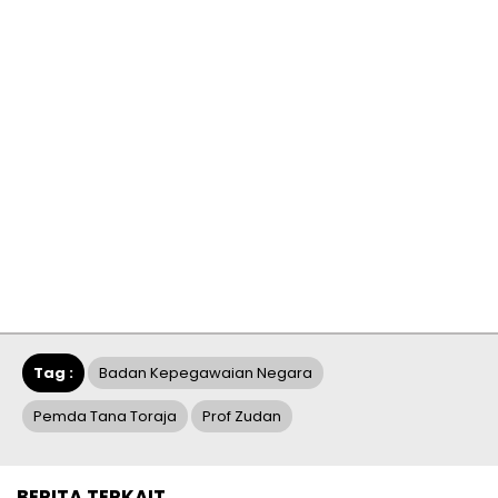
Tag :
Badan Kepegawaian Negara
Pemda Tana Toraja
Prof Zudan
BERITA TERKAIT