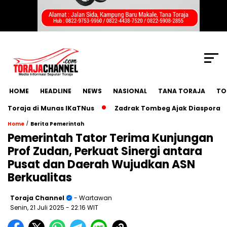
SCROLL TO CONTINUE WITH CONTENT
HOME
HEADLINE
NEWS
NASIONAL
TANA TORAJA
TO
raja di Munas IKaTNus
Zadrak Tombeg Ajak Diaspora Toraja
/
Home
Berita Pemerintah
Pemerintah Tator Terima Kunjungan
Prof Zudan, Perkuat Sinergi antara
Pusat dan Daerah Wujudkan ASN
Berkualitas
Toraja Channel
- Wartawan
Senin, 21 Juli 2025
- 22:16 WIT