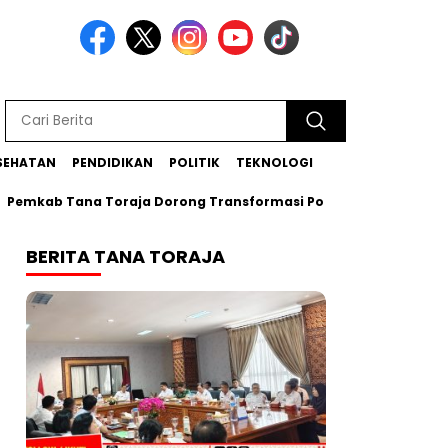
SEHATAN
PENDIDIKAN
POLITIK
TEKNOLOGI
b Tana Toraja Dorong Transformasi Posyandu Era Baru
Bu
BERITA TANA TORAJA