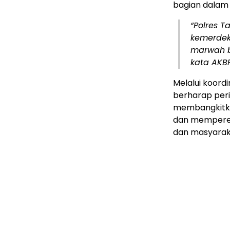
bagian dalam
“Polres 
kemerdek
marwah ba
kata AKB
Melalui koordi
berharap per
membangkitka
dan memperer
dan masyarak