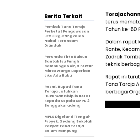
Torajachann
Berita Terkait
terus memata
Pemkab Tana Toraja
Tahun ke-80 R
Perketat Pengawasan
LPG 3 Kg, Pangkalan
Nakal Terancam
Dalam rapat k
Ditindak
Rante, Kecama
Zadrak Tombe
Perumda Tirta Buisun
Bantah Isu Pungli
teknis berba
Sambungan Air, Direktur
Minta Warga Laporkan
Jika Ada Bukti
Rapat ini turu
Tana Toraja AK
Resmi, Bupati Tana
berbagai Orga
Toraja Jatuhkan
Hukuman Disiplin Berat
kepada Kepala SMPN 2
Bonggakaradeng
MPLS Digelar di Tengah
Proyek, Gedung Sekolah
Rakyat Tana Toraja
Belum Rampung