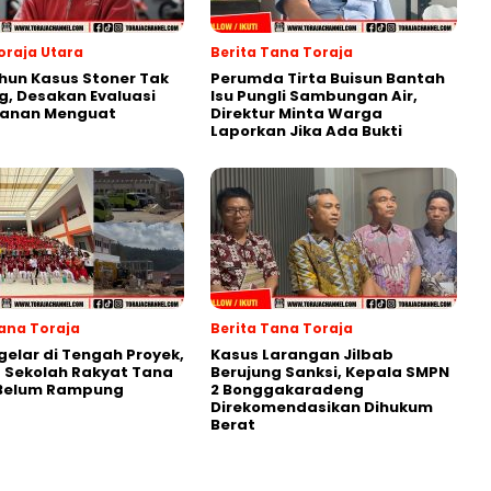
oraja Utara
Berita Tana Toraja
hun Kasus Stoner Tak
Perumda Tirta Buisun Bantah
g, Desakan Evaluasi
Isu Pungli Sambungan Air,
anan Menguat
Direktur Minta Warga
Laporkan Jika Ada Bukti
Tana Toraja
Berita Tana Toraja
gelar di Tengah Proyek,
Kasus Larangan Jilbab
 Sekolah Rakyat Tana
Berujung Sanksi, Kepala SMPN
 Belum Rampung
2 Bonggakaradeng
Direkomendasikan Dihukum
Berat