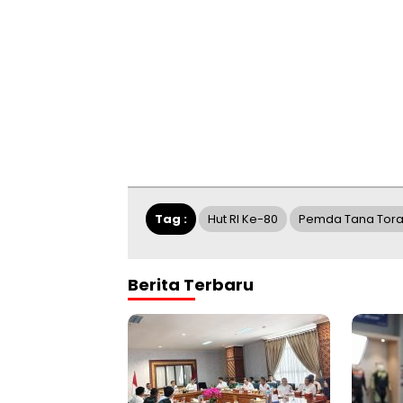
Tag :
Hut RI Ke-80
Pemda Tana Tora
Berita Terbaru