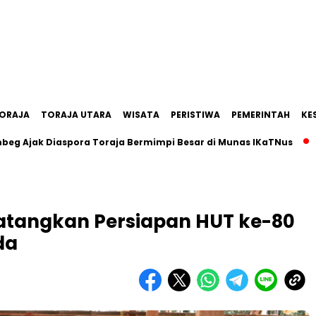
ORAJA
TORAJA UTARA
WISATA
PERISTIWA
PEMERINTAH
KE
k Diaspora Toraja Bermimpi Besar di Munas IKaTNus
Pemka
atangkan Persiapan HUT ke-80
da