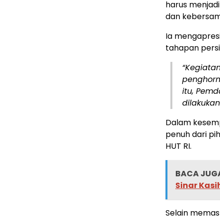
harus menja
dan kebersam
Ia mengapresia
tahapan pers
“Kegiatan
penghorm
itu, Pem
dilakukan
Dalam kesemp
penuh dari pi
HUT RI.
BACA JUGA
Sinar Kas
Selain memast