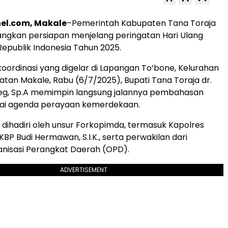
el.com, Makale
–Pemerintah Kabupaten Tana Toraja
ngkan persiapan menjelang peringatan Hari Ulang
epublik Indonesia Tahun 2025.
oordinasi yang digelar di Lapangan To’bone, Kelurahan
tan Makale, Rabu (6/7/2025), Bupati Tana Toraja dr.
g, Sp.A memimpin langsung jalannya pembahasan
gai agenda perayaan kemerdekaan.
t dihadiri oleh unsur Forkopimda, termasuk Kapolres
BP Budi Hermawan, S.I.K., serta perwakilan dari
nisasi Perangkat Daerah (OPD).
ADVERTISEMENT