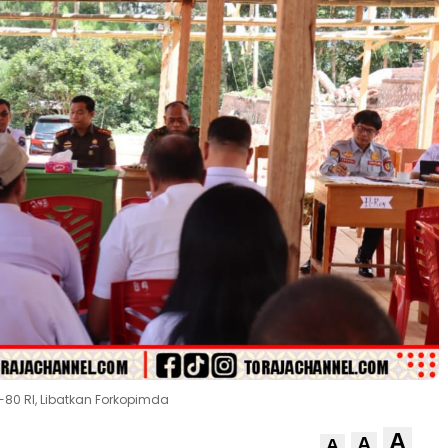
80 RI, Libatkan Forkopimda
A
A
A