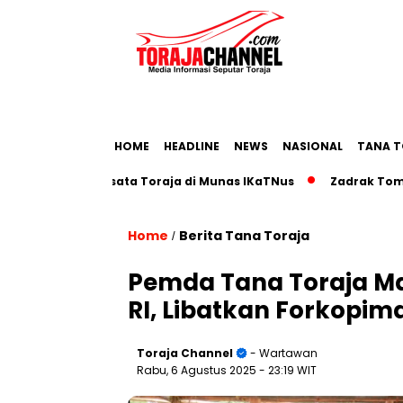
HOME
HEADLINE
NEWS
NASIONAL
TANA T
map Pariwisata Toraja di Munas IKaTNus
Zadrak Tombeg Aja
Home
Berita Tana Toraja
/
Pemda Tana Toraja M
RI, Libatkan Forkopim
Toraja Channel
- Wartawan
Rabu, 6 Agustus 2025
- 23:19 WIT