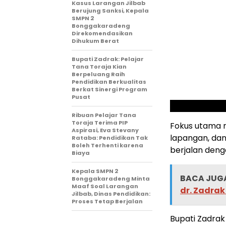
Kasus Larangan Jilbab
Berujung Sanksi, Kepala
SMPN 2
Bonggakaradeng
Direkomendasikan
Dihukum Berat
Bupati Zadrak: Pelajar
Tana Toraja Kian
Berpeluang Raih
Pendidikan Berkualitas
Berkat Sinergi Program
Pusat
Ribuan Pelajar Tana
Toraja Terima PIP
Fokus utama 
Aspirasi, Eva Stevany
lapangan, da
Rataba: Pendidikan Tak
Boleh Terhenti karena
berjalan deng
Biaya
Kepala SMPN 2
BACA JUGA
Bonggakaradeng Minta
Maaf Soal Larangan
dr. Zadrak
Jilbab, Dinas Pendidikan:
Proses Tetap Berjalan
Bupati Zadrak